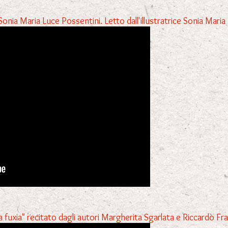
Sonia Maria Luce Possentini. Letto dall'illustratrice Sonia Mari
sa fuxia" recitato dagli autori Margherita Sgarlata e Riccardo Fra