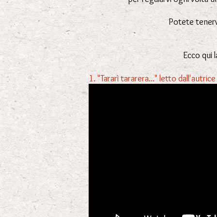
Potete tenerv
Ecco qui l
1. "Tararì tararera..." letto dall'autr