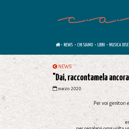
•
NEWS
•
CHI SIAMO
•
LIBRI
•
MUSICA DIS
NEWS
"Dai, raccontamela ancora
marzo 2020
Per voi genitori 
en
per regalarvi ogni volta u