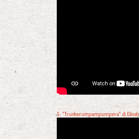
5. "Trunkerumpampumpera" di Elisabett