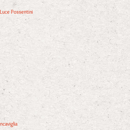
a Luce Possentini
ncaviglia