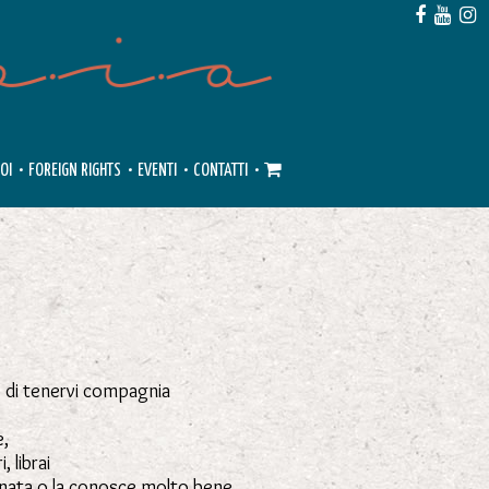
OI
•
FOREIGN RIGHTS
•
EVENTI
•
CONTATTI
•
o di tenervi compagnia
e,
, librai
egnata o la conosce molto bene.