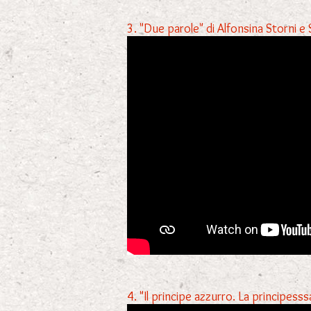
3. "Due parole" di Alfonsina Storni e 
4. "Il principe azzurro. La principess