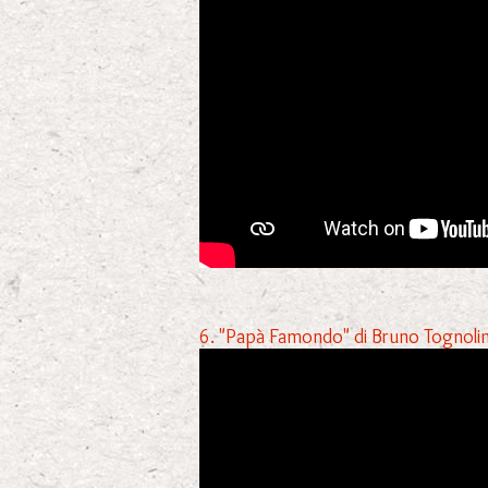
6. "Papà Famondo" di Bruno Tognolini