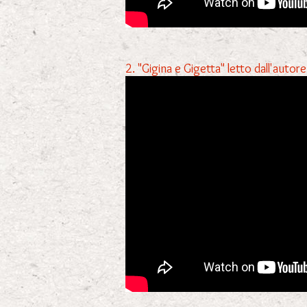
2. "Gigina e Gigetta" letto dall'auto