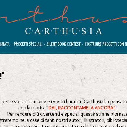
EGNATA
•
PROGETTI SPECIALI
•
SILENT BOOK CONTEST
•
COSTRUIRE PROGETTI CON N
!"
e per le vostre bambine e i vostri bambini, Carthusia ha pensat
con la rubrica “
DAI, RACCONTAMELA ANCORA!
".
Per rendere più divertenti e speciali queste strane giornat
treremo nelle case di tanti nostri autori, illustratori, bibliotecari
na nuova storia narrata e interpretata da chi l’ha creata o dis