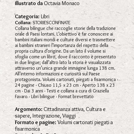
Illustrato da
Octavia Monaco
Categoria:
Libri
Collana:
STORIESCONFINATE
Collana bilingue che raccoglie storie della tradizione
orale di Paesi lontani. L’obiettivo è far conoscere ai
bambini italiani mondi e culture diversi e trasmettere
ai bambini stranieri l’importanza del rispetto della
propria cultura d’origine. Da un lato il volume si
sfoglia come un libro, dove il racconto è presentato
in due lingue; dall’altro lato la storia è visualizzata
attraverso un’unica grande immagine lunga 138 cm.
All’interno informazioni e curiosità sul Paese
protagonista. Volumi cartonati, piegati a fisarmonica ·
24 pagine · Chiuso 11,5 x 23 cm · Aperto 138 x 23
cm · Dai 3 anni · Testi e collana a cura di Graziella
Favaro · Libri bilingue · Format brevettato
Argomento:
Cittadinanza attiva, Cultura e
sapere, Integrazione, Viaggi
Formato e pagine:
Volumi cartonati piegati a
fisarmonica